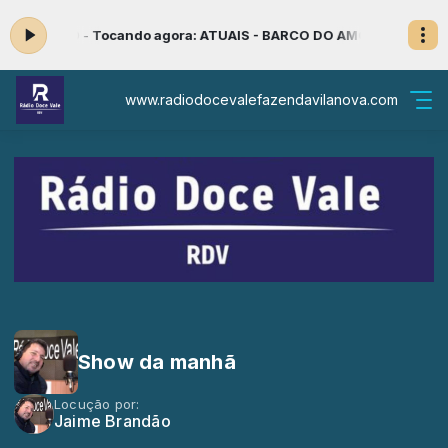
0 às 12:00 -
Tocando agora: ATUAIS - BARCO DO AMOR
SEQUENCIA S
www.radiodocevalefazendavilanova.com
Show da manhã
Locução por:
Jaime Brandão