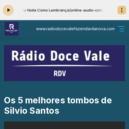
arciano - Esta Noite Como Lembrança(online-audio-convert.com)
Tocando
www.radiodocevalefazendavilanova.com
Os 5 melhores tombos de
Silvio Santos