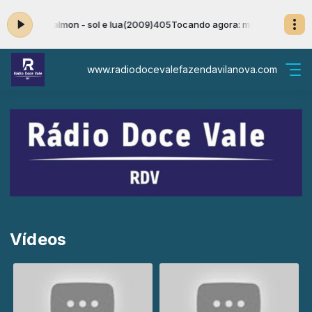
: musical calmon - sol e lua(2009)405
Tocando agora: musical calmon -
www.radiodocevalefazendavilanova.com
Vídeos